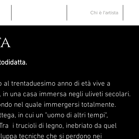
me
Le Creazioni
Chi è l'artista
ta
odidatta.
 al trentaduesimo anno di età vive a
 in una casa immersa negli uliveti secolari.
 mondo nel quale immergersi totalmente.
tega, in cui un "uomo di altri tempi",
 Tra i trucioli di legno, inebriato da quel
luppa tecniche che si perdono nei